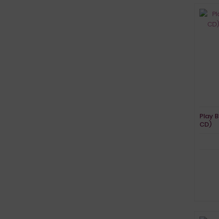
Play B
CD)
Song
Vocal