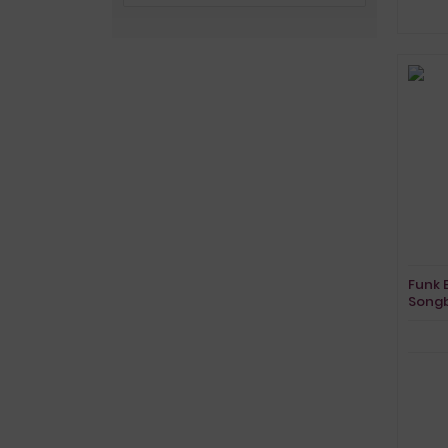
Funk 
Song
Vocal