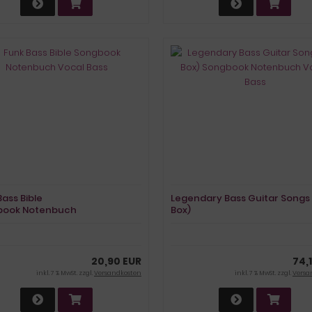
Bass Bible
Legendary Bass Guitar Songs 
book Notenbuch
Box)
 Bass
Songbook Notenbuch
Vocal Bass
20,90 EUR
74,
inkl. 7 % MwSt. zzgl.
Versandkosten
inkl. 7 % MwSt. zzgl.
Versa