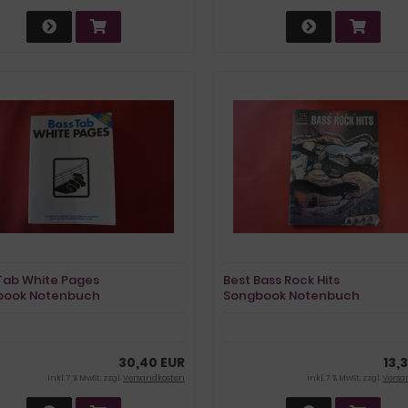
Tab White Pages
Best Bass Rock Hits
book Notenbuch
Songbook Notenbuch
 Bass
Vocal Bass
30,40 EUR
13,
inkl. 7 % MwSt. zzgl.
Versandkosten
inkl. 7 % MwSt. zzgl.
Versa