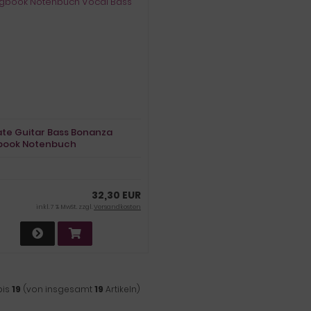
ate Guitar Bass Bonanza
book Notenbuch
 Bass
32,30 EUR
inkl. 7 % MwSt. zzgl.
Versandkosten
bis
19
(von insgesamt
19
Artikeln)