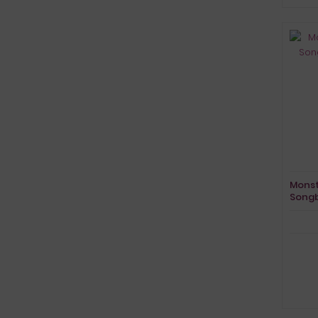
Monst
Song
Vocal