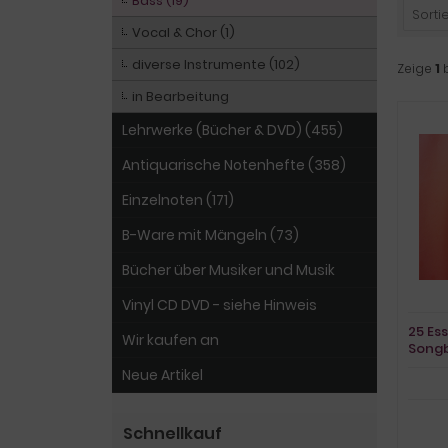
Bass (19)
Sortie
Vocal & Chor (1)
diverse Instrumente (102)
Zeige
1
in Bearbeitung
Lehrwerke (Bücher & DVD) (455)
Antiquarische Notenhefte (358)
Einzelnoten (171)
B-Ware mit Mängeln (73)
Bücher über Musiker und Musik
Vinyl CD DVD - siehe Hinweis
25 Es
Wir kaufen an
Song
Vocal
Neue Artikel
Schnellkauf