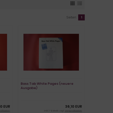
Seiten:
1
Bass Tab White Pages (neuere
Ausgabe)
Songbook Notenbuch
Vocal Bass
00 EUR
36,10 EUR
ndkosten
inkl. 7 % MwSt. zzgl.
Versandkosten