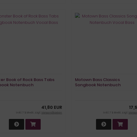
er Book of Rock Bass Tabs
Motown Bass Classics
book Notenbuch
Songbook Notenbuch
 Bass
Vocal Bass
41,80 EUR
17,
inkl. 7 % MwSt. zzgl.
Versandkosten
inkl. 7 % MwSt. zzgl.
Versa