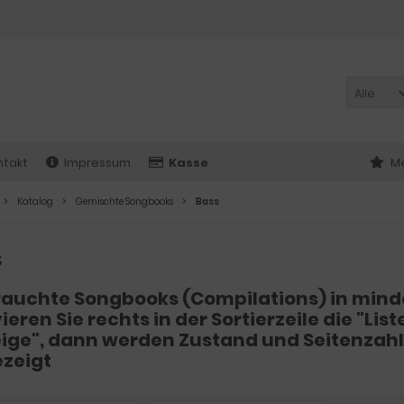
Alle
ntakt
Impressum
Kasse
Me
Katalog
Gemischte Songbooks
Bass
s
auchte Songbooks (Compilations) in minde
ieren Sie rechts in der Sortierzeile die "Li
ige", dann werden Zustand und Seitenzahl 
zeigt