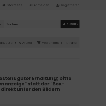
Startseite
Anmelden
Registrieren
SUCHEN
rkzettel
0
Artikel
Warenkorb
1
Artikel
stens guter Erhaltung; bitte
stenanzeige" statt der "Box-
direkt unter den Bildern