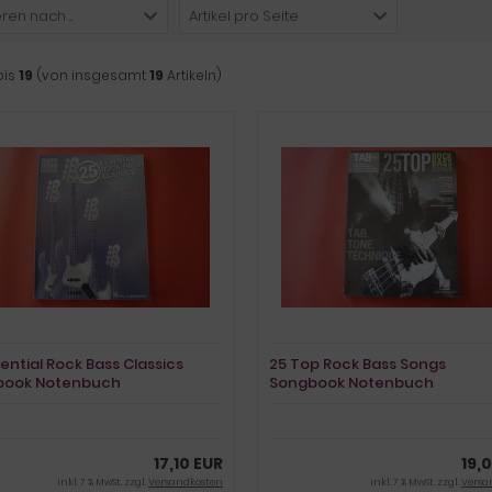
ren nach ...
Artikel pro Seite
bis
19
(von insgesamt
19
Artikeln)
sential Rock Bass Classics
25 Top Rock Bass Songs
book Notenbuch
Songbook Notenbuch
 Bass
Vocal Bass
17,10 EUR
19,
inkl. 7 % MwSt. zzgl.
Versandkosten
inkl. 7 % MwSt. zzgl.
Versa