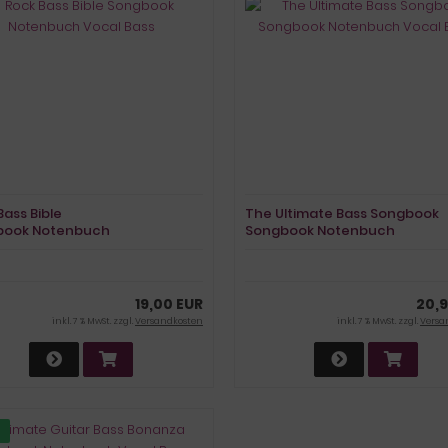
Bass Bible
The Ultimate Bass Songbook
book Notenbuch
Songbook Notenbuch
 Bass
Vocal Bass
19,00 EUR
20,9
inkl. 7 % MwSt. zzgl.
Versandkosten
inkl. 7 % MwSt. zzgl.
Versa