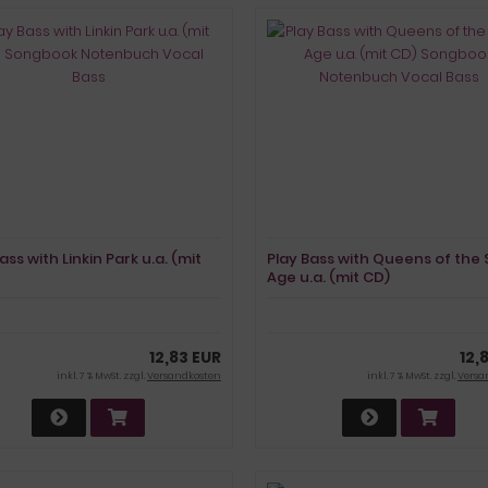
ass with Linkin Park u.a. (mit
Play Bass with Queens of the
Age u.a. (mit CD)
book Notenbuch
Songbook Notenbuch
 Bass
Vocal Bass
12,83 EUR
12,
inkl. 7 % MwSt. zzgl.
Versandkosten
inkl. 7 % MwSt. zzgl.
Versa