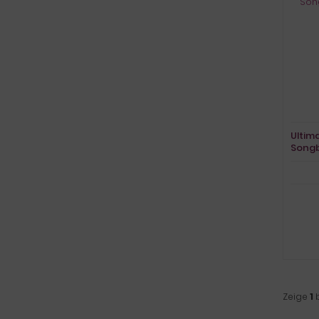
Ultim
Song
Vocal
Zeige
1