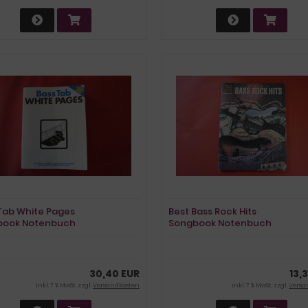
Tab White Pages
Best Bass Rock Hits
book Notenbuch
Songbook Notenbuch
 Bass
Vocal Bass
30,40 EUR
13,
inkl. 7 % MwSt. zzgl.
Versandkosten
inkl. 7 % MwSt. zzgl.
Versa