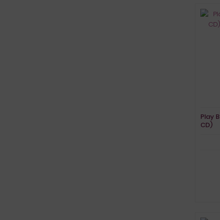
Play B
CD)
Song
Vocal