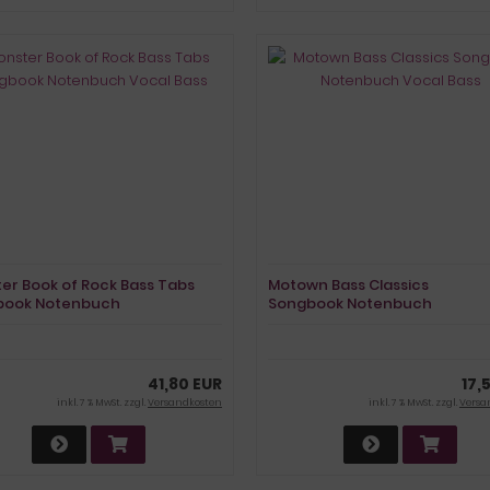
er Book of Rock Bass Tabs
Motown Bass Classics
book Notenbuch
Songbook Notenbuch
 Bass
Vocal Bass
41,80 EUR
17,
inkl. 7 % MwSt. zzgl.
Versandkosten
inkl. 7 % MwSt. zzgl.
Versa