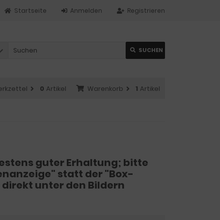
Startseite
Anmelden
Registrieren
SUCHEN
rkzettel
0
Artikel
Warenkorb
1
Artikel
stens guter Erhaltung; bitte
stenanzeige" statt der "Box-
direkt unter den Bildern