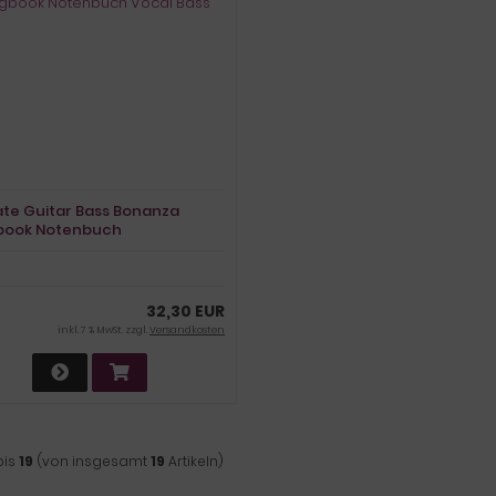
ate Guitar Bass Bonanza
book Notenbuch
 Bass
32,30 EUR
inkl. 7 % MwSt. zzgl.
Versandkosten
bis
19
(von insgesamt
19
Artikeln)