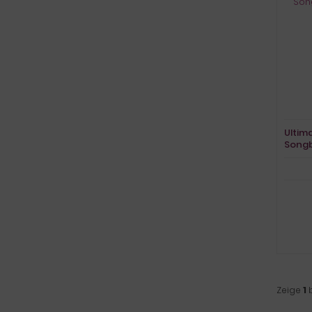
Ultim
Song
Vocal
Zeige
1