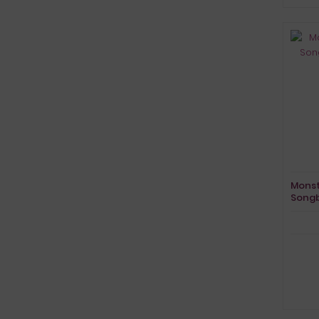
Monst
Song
Vocal