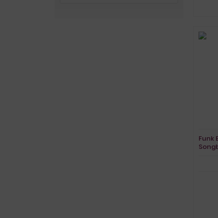
Funk 
Song
Vocal