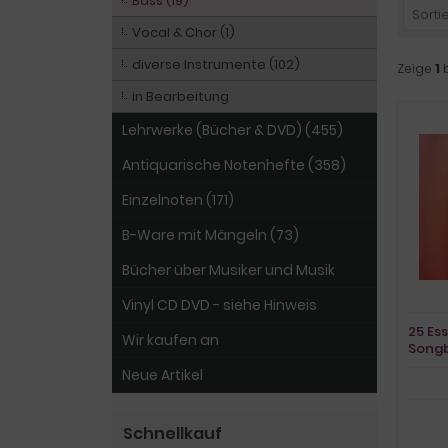
Bass (19)
Sortie
Vocal & Chor (1)
diverse Instrumente (102)
Zeige
1
in Bearbeitung
Lehrwerke (Bücher & DVD) (455)
Antiquarische Notenhefte (358)
Einzelnoten (171)
B-Ware mit Mängeln (73)
Bücher über Musiker und Musik
Vinyl CD DVD - siehe Hinweis
25 Es
Wir kaufen an
Song
Vocal
Neue Artikel
Schnellkauf