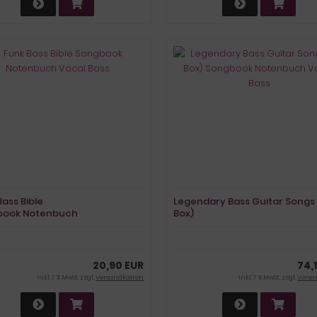
Bass Bible
Legendary Bass Guitar Songs 
book Notenbuch
Box)
 Bass
Songbook Notenbuch
Vocal Bass
20,90 EUR
74,
inkl. 7 % MwSt. zzgl.
Versandkosten
inkl. 7 % MwSt. zzgl.
Versa