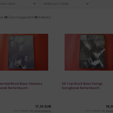
ren nach ...
Artikel pro Seite
bis
19
(von insgesamt
19
Artikeln)
sential Rock Bass Classics
25 Top Rock Bass Songs
book Notenbuch
Songbook Notenbuch
 Bass
Vocal Bass
17,10 EUR
19,
inkl. 7 % MwSt. zzgl.
Versandkosten
inkl. 7 % MwSt. zzgl.
Versa