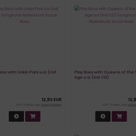
ass with Linkin Park u.a. (mit
Play Bass with Queens of the
Age u.a. (mit CD)
book Notenbuch
Songbook Notenbuch
 Bass
Vocal Bass
12,83 EUR
12,
inkl. 7 % MwSt. zzgl.
Versandkosten
inkl. 7 % MwSt. zzgl.
Versa