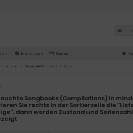
Alle
ntakt
Impressum
Kasse
Me
Katalog
Gemischte Songbooks
Bass
s
auchte Songbooks (Compilations) in minde
ieren Sie rechts in der Sortierzeile die "Li
ige", dann werden Zustand und Seitenzahl 
zeigt