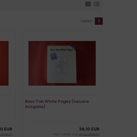
Seiten:
1
Bass Tab White Pages (neuere
Ausgabe)
Songbook Notenbuch
Vocal Bass
00 EUR
36,10 EUR
ndkosten
inkl. 7 % MwSt. zzgl.
Versandkosten