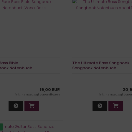
Bass Bible
The Ultimate Bass Songbook
book Notenbuch
Songbook Notenbuch
 Bass
Vocal Bass
19,00 EUR
20,9
inkl. 7 % MwSt. zzgl.
Versandkosten
inkl. 7 % MwSt. zzgl.
Versa