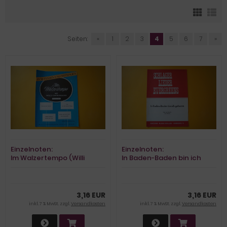
Seiten:
«
1
2
3
4
5
6
7
»
Einzelnoten:
Einzelnoten:
Im Walzertempo (Willi
In Baden-Baden bin ich
Ostermann)
geboren (Jack White)
3,16 EUR
3,16 EUR
inkl. 7 % MwSt. zzgl.
Versandkosten
inkl. 7 % MwSt. zzgl.
Versandkosten