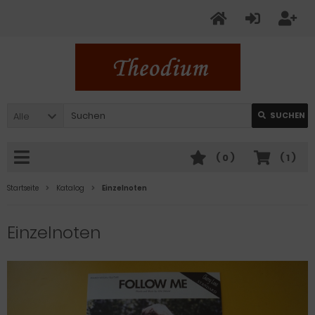
Alle
SUCHEN
(
0
)
(
1
)
Startseite
Katalog
Einzelnoten
Einzelnoten