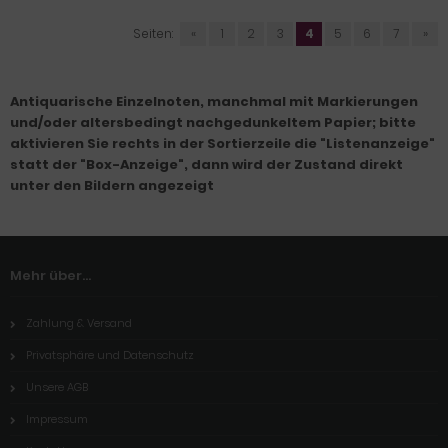
Seiten:
«
1
2
3
4
5
6
7
»
Antiquarische Einzelnoten, manchmal mit Markierungen
und/oder altersbedingt nachgedunkeltem Papier; bitte
aktivieren Sie rechts in der Sortierzeile die "Listenanzeige"
statt der "Box-Anzeige", dann wird der Zustand direkt
unter den Bildern angezeigt
Mehr über...
Zahlung & Versand
Privatsphäre und Datenschutz
Unsere AGB
Impressum