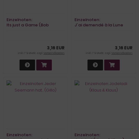
Einzelnoten:
Einzelnoten:
Its just a Game (Bob
J´ai demendé à la Lune
Williams)
(Indochine)
3,16 EUR
3,16 EUR
inkl. 7 % MwSt. zzgl.
Versandkosten
inkl. 7 % MwSt. zzgl.
Versandkosten
Einzelnoten:
Einzelnoten: