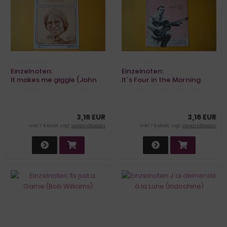
Einzelnoten:
Einzelnoten:
It makes me giggle (John
It´s Four in the Morning
Denver)
(Faron Young)
3,16 EUR
3,16 EUR
inkl. 7 % MwSt. zzgl.
Versandkosten
inkl. 7 % MwSt. zzgl.
Versandkosten