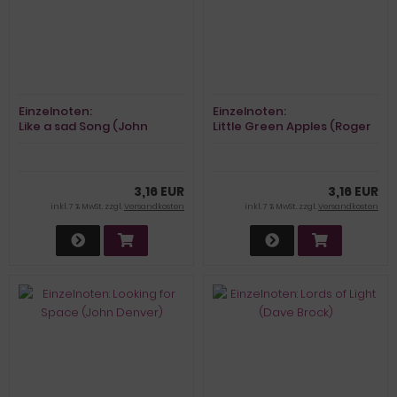
Einzelnoten:
Einzelnoten:
Like a sad Song (John
Little Green Apples (Roger
Denver)
Miller)
3,16 EUR
3,16 EUR
inkl. 7 % MwSt. zzgl.
Versandkosten
inkl. 7 % MwSt. zzgl.
Versandkosten