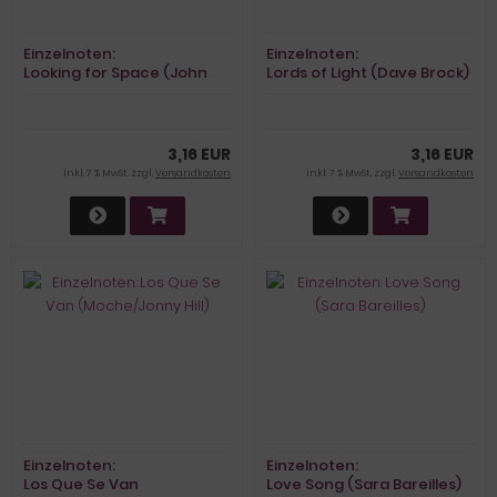
Einzelnoten:
Einzelnoten:
Looking for Space (John
Lords of Light (Dave Brock)
Denver)
3,16 EUR
3,16 EUR
inkl. 7 % MwSt. zzgl.
Versandkosten
inkl. 7 % MwSt. zzgl.
Versandkosten
Einzelnoten:
Einzelnoten:
Los Que Se Van
Love Song (Sara Bareilles)