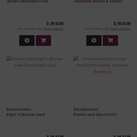
Jeder Seemann hat…
Jodeladi (Klaus & Klaus)
(Gillo)
3,16 EUR
3,16 EUR
inkl. 7 % MwSt. zzgl.
Versandkosten
inkl. 7 % MwSt. zzgl.
Versandkosten
Einzelnoten:
Einzelnoten:
Käpt´n Blume-Lied
Komm auf das Schiff
(Danczak/Voss)
meiner Träume (Montez)
3,16 EUR
3,16 EUR