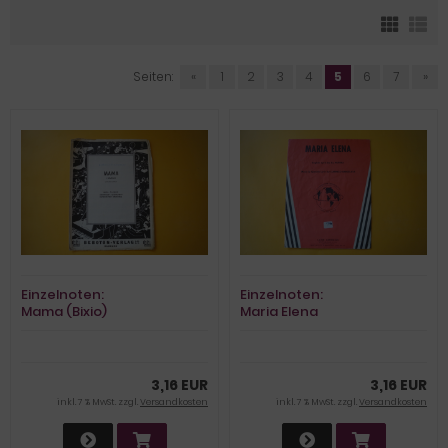
Seiten:
«
1
2
3
4
5
6
7
»
Einzelnoten:
Einzelnoten:
Mama (Bixio)
Maria Elena
(Barcelata/Russell)
3,16 EUR
3,16 EUR
inkl. 7 % MwSt. zzgl.
Versandkosten
inkl. 7 % MwSt. zzgl.
Versandkosten