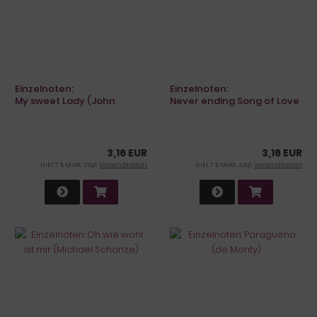
Einzelnoten:
Einzelnoten:
My sweet Lady (John
Never ending Song of Love
Denver)
(Bramlett)
3,16 EUR
3,16 EUR
inkl. 7 % MwSt. zzgl.
Versandkosten
inkl. 7 % MwSt. zzgl.
Versandkosten