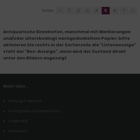
Seiten:
«
1
2
3
4
5
6
7
»
Antiquarische Einzelnoten, manchmal mit Markierungen
und/oder altersbedingt nachgedunkeltem Papier; bitte
aktivieren Sie rechts in der Sortierzeile die "Listenanzeige"
statt der "Box-Anzeige", dann wird der Zustand direkt
unter den Bildern angezeigt
Mehr über...
Zahlung & Versand
Privatsphäre und Datenschutz
Unsere AGB
Impressum