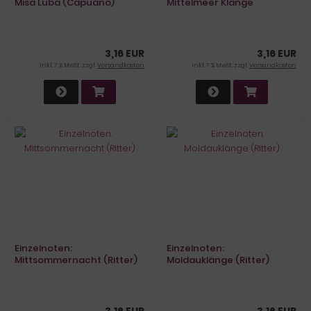
Misa Luba (Capuano)
Mittelmeer Klänge
(Bakos/Ritter)
3,16 EUR
3,16 EUR
inkl. 7 % MwSt. zzgl.
Versandkosten
inkl. 7 % MwSt. zzgl.
Versandkosten
Einzelnoten:
Einzelnoten:
Mittsommernacht (Ritter)
Moldauklänge (Ritter)
3,16 EUR
3,16 EUR