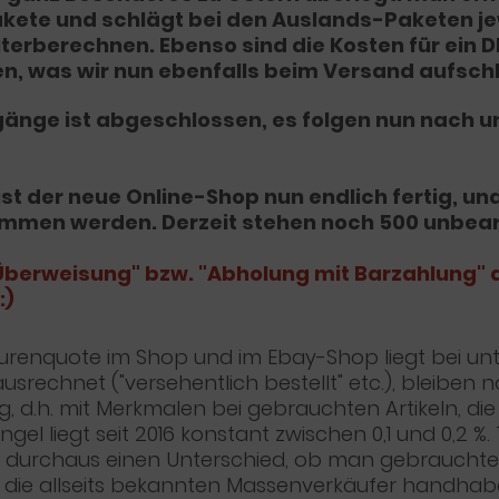
akete und schlägt bei den Auslands-Paketen je
iterberechnen. Ebenso sind die Kosten für ein 
en, was wir nun ebenfalls beim Versand aufsc
ugänge ist abgeschlossen, es folgen nun nach 
st der neue Online-Shop nun endlich fertig, u
men werden. Derzeit stehen noch 500 unbearb
 Überweisung" bzw. "Abholung mit Barzahlung" a
:)
urenquote im Shop und im Ebay-Shop liegt bei unt
srechnet ("versehentlich bestellt" etc.), bleiben
g, d.h. mit Merkmalen bei gebrauchten Artikeln, di
l liegt seit 2016 konstant zwischen 0,1 und 0,2 %.
t durchaus einen Unterschied, ob man gebrauchte
 es die allseits bekannten Massenverkäufer handh