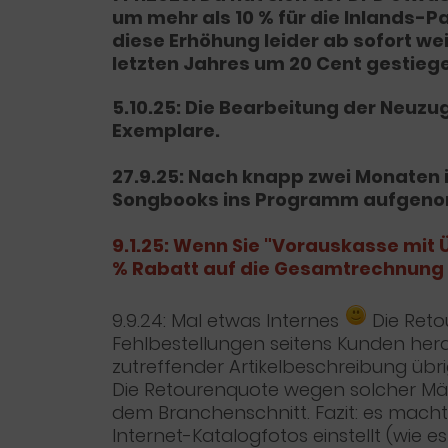
um mehr als 10 % für die Inlands-P
diese Erhöhung leider ab sofort we
letzten Jahres um 20 Cent gestieg
5.10.25: Die Bearbeitung der Neuz
Exemplare.
27.9.25: Nach knapp zwei Monaten i
Songbooks ins Programm aufgenom
9.1.25: Wenn Sie "Vorauskasse mit
% Rabatt auf die Gesamtrechnung 
9.9.24: Mal etwas Internes
Die Reto
Fehlbestellungen seitens Kunden herau
zutreffender Artikelbeschreibung übri
Die Retourenquote wegen solcher Mänge
dem Branchenschnitt. Fazit: es mach
Internet-Katalogfotos einstellt (wie