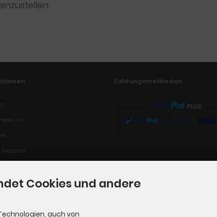
einzustellen.
ationen
Zahlungsmethoden
ap
Theodium
les
& Facebook
f
ndet Cookies und andere
Technologien, auch von