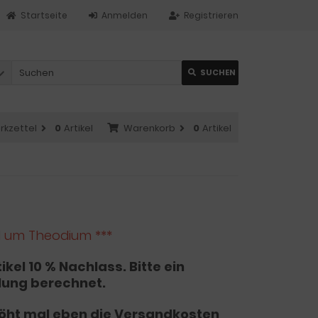
Startseite
Anmelden
Registrieren
SUCHEN
rkzettel
0
Artikel
Warenkorb
0
Artikel
d um Theodium ***
ikel 10 % Nachlass. Bitte ein
lung berechnet.
höht mal eben die Versandkosten