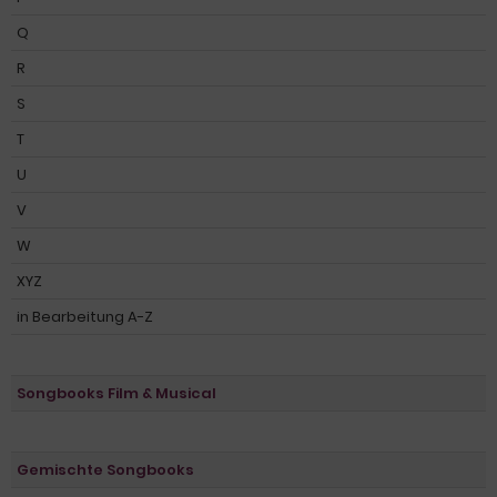
Q
R
S
T
U
V
W
XYZ
in Bearbeitung A-Z
Songbooks Film & Musical
Gemischte Songbooks