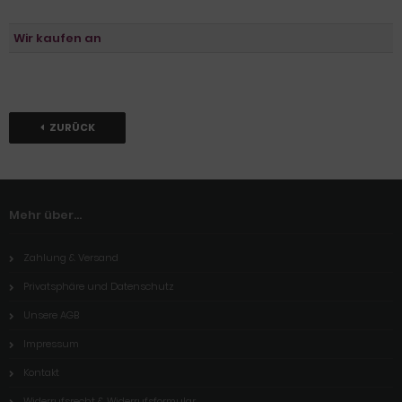
Wir kaufen an
ZURÜCK
Mehr über...
Zahlung & Versand
Privatsphäre und Datenschutz
Unsere AGB
Impressum
Kontakt
Widerrufsrecht & Widerrufsformular