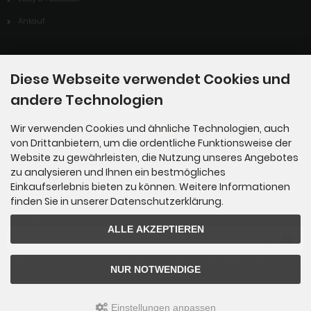
Ankauf
Zahlungsmethoden
Diese Webseite verwendet Cookies und
andere Technologien
Wir verwenden Cookies und ähnliche Technologien, auch
von Drittanbietern, um die ordentliche Funktionsweise der
Website zu gewährleisten, die Nutzung unseres Angebotes
zu analysieren und Ihnen ein bestmögliches
Einkaufserlebnis bieten zu können. Weitere Informationen
Newsletter-Anmeldung
finden Sie in unserer Datenschutzerklärung.
E-Mail-Adresse:
ALLE AKZEPTIEREN
Der Newsletter kann jederzeit hier oder in Ihrem Kundenkonto abbestellt werden.
NUR NOTWENDIGE
Einstellungen anpassen