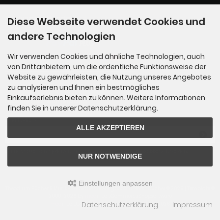
Zahlungsmethoden
Diese Webseite verwendet Cookies und
andere Technologien
Wir verwenden Cookies und ähnliche Technologien, auch
von Drittanbietern, um die ordentliche Funktionsweise der
Website zu gewährleisten, die Nutzung unseres Angebotes
zu analysieren und Ihnen ein bestmögliches
Einkaufserlebnis bieten zu können. Weitere Informationen
Newsletter-Anmeldung
finden Sie in unserer Datenschutzerklärung.
E-Mail-Adresse:
ALLE AKZEPTIEREN
Der Newsletter kann jederzeit hier oder in Ihrem Kundenkonto abbestellt werden.
NUR NOTWENDIGE
Einstellungen anpassen
Theodium Bücher & Musik - Gebrauchte Songbooks & Notenbücher © 2026 | Template ©
2009-2026 by
mod
ified eCommerce Shopsoftware
Datenschutzerklärung
Impressum
mod
ified eCommerce Shopsoftware © 2009-2026