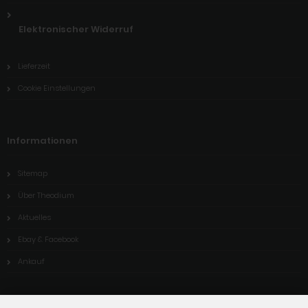
Elektronischer Widerruf
Lieferzeit
Cookie Einstellungen
Informationen
Sitemap
Über Theodium
Aktuelles
Ebay & Facebook
Ankauf