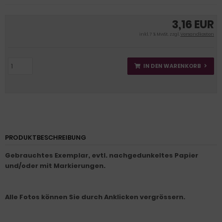
3,16 EUR
inkl. 7 % MwSt. zzgl.
Versandkosten
IN DEN WARENKORB
PRODUKTBESCHREIBUNG
Gebrauchtes Exemplar, evtl. nachgedunkeltes Papier
und/oder mit Markierungen.
Alle Fotos können Sie durch Anklicken vergrössern.