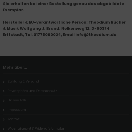
Sie erhalten bei einer Bestellung genau das abgebildete
Exemplar.
Hersteller & EU-verantwortliche Person: Theodium Bücher
& Musik Wolfgang J. Brand, Nelkenweg 12, D-50374
Erftstadt, Tel. 01775090024, Email info@theodium.de
Mehr über...
Zahlung & Versand
Privatsphäre und Datenschutz
Unsere AGB
Impressum
Kontakt
Widerrufsrecht & Widerrufsformular